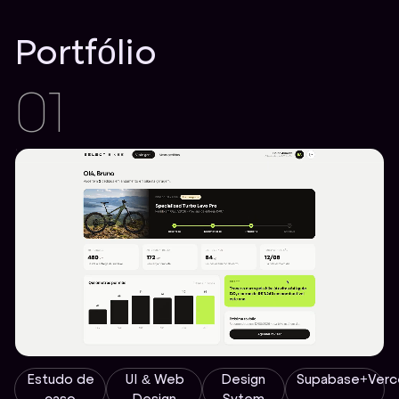
Portfólio
01
Estudo de
UI & Web
Design
Supabase+Verc
caso
Design
Sytem