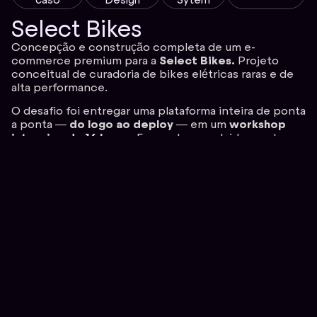
Select Bikes
Concepção e construção completa de um e-
commerce premium para a
Select Bikes.
Projeto
conceitual de curadoria de bikes elétricas raras e de
alta performance.
O desafio foi entregar uma plataforma inteira de ponta
a ponta —
do logo ao deploy
— em um
workshop
intensivo de 16 horas
. Foram desenvolvidas quatro
frentes com um só padrão de acabamento: marca
(logo, paleta e tipografia), interface editorial e
responsiva, banco de dados real com áreas
autenticadas de cliente e admin, e publicação em
produção.
O resultado foi um
produto funcional no ar — não um
mockup
: identidade coesa, UI com hierarquia clara e
um back-end real integrado, comprovando na prática
a capacidade de conduzir um projeto do primeiro
traço à entrega final.